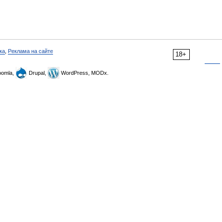
ка
,
Реклама на сайте
18+
omla,
Drupal,
WordPress, MODx.