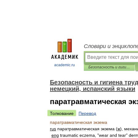
Словари и энциклоп
academic.ru
Безопасность и гигиена труда. Перевод на английский, французский, немецкий, испанский языки
Безопасность и гигиена тру
немецкий, испанский языки
паратравматическая эк
Толкование
Перевод
паратравматическая
экзема
rus
паратравматическая
экзема
(
ж
),
механ
eng
traumatic
eczema
, "
wear
and
tear
"
derm