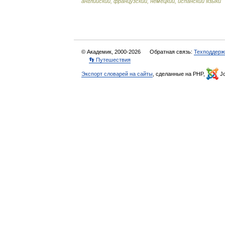
английский, французский, немецкий, испанский языки
© Академик, 2000-2026
Обратная связь:
Техподдерж
👣 Путешествия
Экспорт словарей на сайты
, сделанные на PHP,
Jo