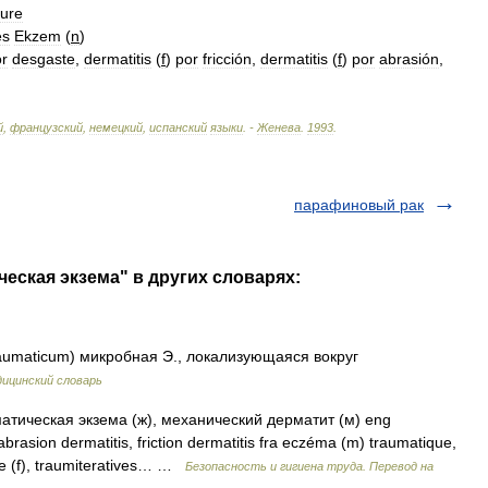
ure
es
Ekzem
(
n
)
r
desgaste
,
dermatitis
(
f
)
por
fricción
,
dermatitis
(
f
)
por
abrasión
,
й
,
французский
,
немецкий
,
испанский
языки
. -
Женева
.
1993
.
парафиновый рак
еская экзема" в других словарях:
aumaticum) микробная Э., локализующаяся вокруг
ицинский словарь
тическая экзема (ж), механический дерматит (м) eng
brasion dermatitis, friction dermatitis fra eczéma (m) traumatique,
e (f), traumiteratives… …
Безопасность и гигиена труда. Перевод на