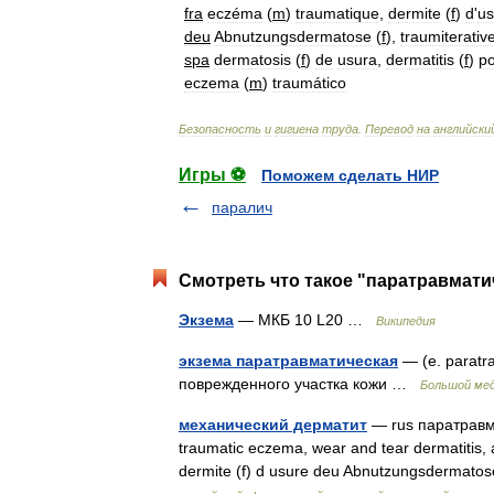
fra
eczéma
(
m
)
traumatique
,
dermite
(
f
)
d
'
us
deu
Abnutzungsdermatose
(
f
),
traumiterativ
spa
dermatosis
(
f
)
de
usura
,
dermatitis
(
f
)
po
eczema
(
m
)
traumático
Безопасность
и
гигиена
труда
.
Перевод
на
английски
Игры ⚽
Поможем сделать НИР
паралич
Смотреть что такое "паратравматич
Экзема
— МКБ 10 L20 …
Википедия
экзема паратравматическая
— (е. paratr
поврежденного участка кожи …
Большой мед
механический дерматит
— rus паратравма
traumatic eczema, wear and tear dermatitis, a
dermite (f) d usure deu Abnutzungsdermatos