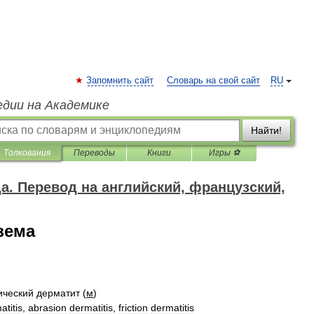
Запомнить сайт
Словарь на свой сайт
RU
едии на Академике
Найти!
Толкования
Переводы
Книги
Игры ⚽
да. Перевод на английский, французский,
зема
ический
дерматит
(
м
)
atitis
,
abrasion
dermatitis
,
friction
dermatitis